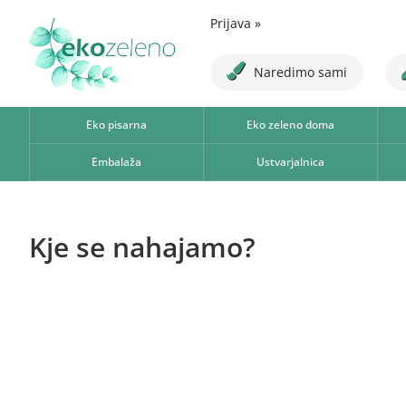
Prijava
»
Naredimo sami
Eko pisarna
Eko zeleno doma
Embalaža
Ustvarjalnica
Kje se nahajamo?