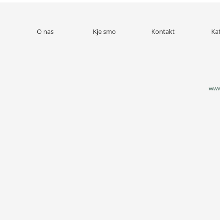
O nas
Kje smo
Kontakt
Ka
www