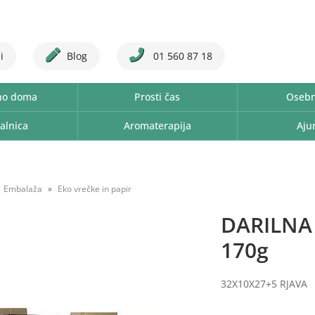
i
Blog
01 560 87 18
no doma
Prosti čas
Osebn
alnica
Aromaterapija
Aju
Embalaža
Eko vrečke in papir
DARILNA
170g
32X10X27+5 RJAVA