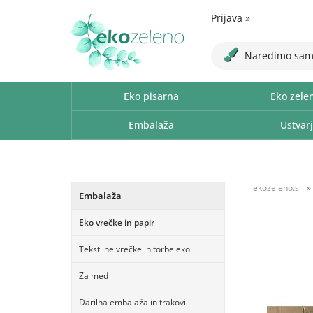
Prijava
»
Naredimo sam
Eko pisarna
Eko zele
Embalaža
Ustvarj
ekozeleno.si
Embalaža
Eko vrečke in papir
Tekstilne vrečke in torbe eko
Za med
Darilna embalaža in trakovi