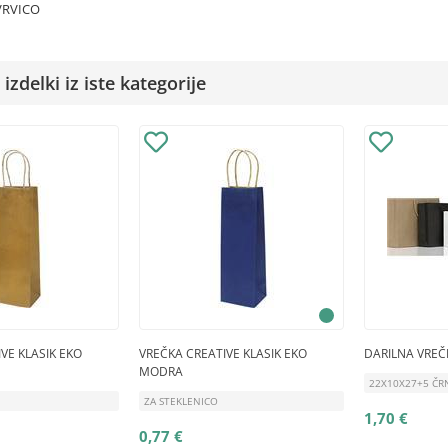
VRVICO
izdelki iz iste kategorije
VE KLASIK EKO
VREČKA CREATIVE KLASIK EKO
DARILNA VREČ
MODRA
22X10X27+5 ČR
ZA STEKLENICO
1,70 €
0,77 €