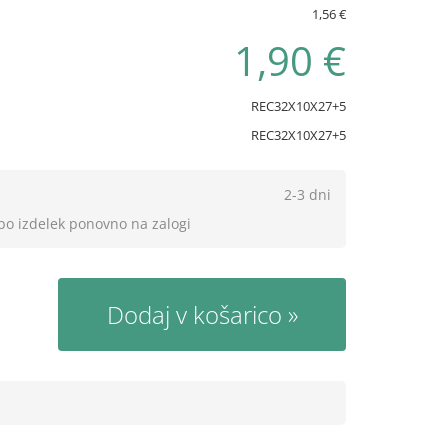
1,56 €
1,90 €
REC32X10X27+5
REC32X10X27+5
2-3 dni
 bo izdelek ponovno na zalogi
Dodaj v košarico